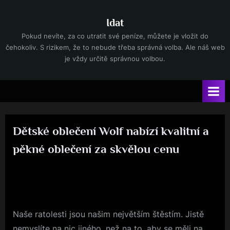
Skip
to
Idat
content
Pokud nevíte, za co utratit své peníze, můžete je vložit do
čehokoliv. S rizikem, že to nebude třeba správná volba. Ale náš web
je vždy určitě správnou volbou.
Dětské oblečení Wolf nabízí kvalitní a
pěkné oblečení za skvělou cenu
By
Posted
devene
14. 10. 2024
on
Naše ratolesti jsou našim největším štěstím. Jistě
nemyslíte na nic jiného, než na to, aby se měli na