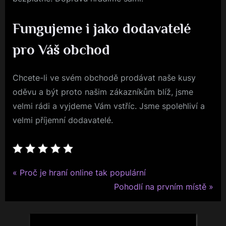
Fungujeme i jako dodavatelé
pro Váš obchod
Chcete-li ve svém obchodě prodávat naše kusy
oděvu a být proto našim zákazníkům blíž, jsme
velmi rádi a vyjdeme Vám vstříc. Jsme spolehliví a
velmi příjemní dodavatelé.
P
Navigace
Proč je hraní online tak populární
r
N
Pohodlí na prvním místě
pro
e
e
v
x
příspěvek