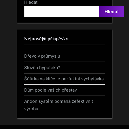
i
t
Hledat
o
P
Hledat
u
o
s
s
P
t
Nejnovější příspěvky
o
:
s
Dřevo v průmyslu
t
:
Složitá hypotéka?
Šňůrka na klíče je perfektní vychytávka
Dům podle vašich přestav
Andon systém pomáhá zefektivnit
výrobu