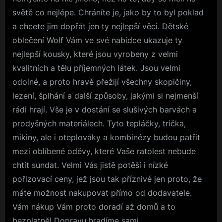
světě co nejlépe. Chráníte je, jako by to byl poklad
a chcete jim dopřát jen ty nejlepší věci.
Dětské
oblečení Wolf
Vám ve své nabídce ukazuje ty
nejlepší kousky, které jsou vyrobeny z velmi
kvalitních a tělu příjemných látek. Jsou velmi
odolné, a proto hravě přežijí všechny skopičiny,
lezení, šplhání a další způsoby, jakými si nejmenší
rádi hrají. Vše je v dostání se slušivých barvách a
prodyšných materiálech. Tyto tepláčky, trička,
mikiny, ale i oteplováky a kombinézy budou patřit
mezi oblíbené oděvy, které Vaše ratolest nebude
chtít sundat. Velmi Vás jistě potěší i nízké
pořizovací ceny, jež jsou tak příznivé jen proto, že
máte možnost nakupovat přímo od dodavatele.
Vám nákup Vám proto doradí až domů a to
bezplatně! Dopravu hradíme sami.