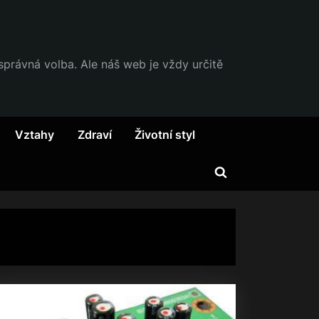
 správná volba. Ale náš web je vždy určitě
Vztahy
Zdraví
Životní styl
Toggle
search
form