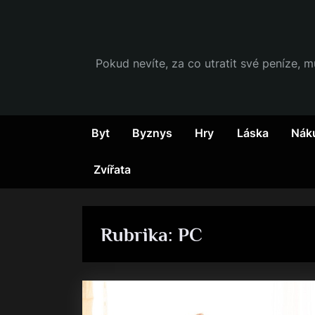
Skip
to
content
Pokud nevíte, za co utratit své peníze, m
Byt
Byznys
Hry
Láska
Nák
Zvířata
Rubrika:
PC