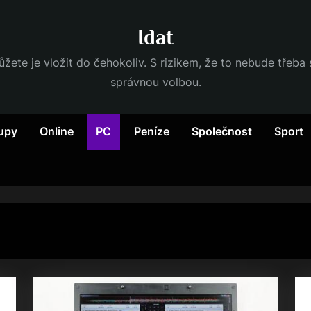
Idat
ůžete je vložit do čehokoliv. S rizikem, že to nebude třeba
správnou volbou.
upy
Online
PC
Peníze
Společnost
Sport