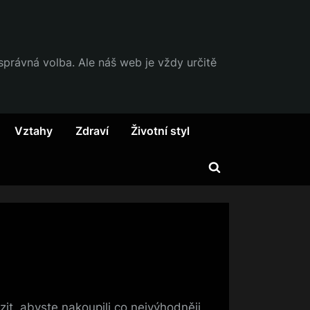
 správná volba. Ale náš web je vždy určitě
Vztahy
Zdraví
Životní styl
Toggle
search
form
zit, abyste nakoupili co nejvýhodněji