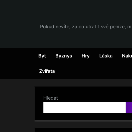
Skip
to
content
Pokud nevíte, za co utratit své peníze, m
Byt
Byznys
Hry
Láska
Nák
Zvířata
Hledat