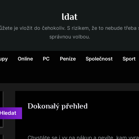
Idat
ůžete je vložit do čehokoliv. S rizikem, že to nebude třeba
správnou volbou.
upy
Online
PC
Peníze
Společnost
Sport
Dokonalý přehled
Hledat
By
Posted
devene
15. 6. 2025
on
Chystáte se i vy na nákup a nevíte, kam vyra