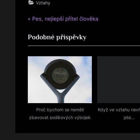
Vztahy
P
Navigace
Pes, nejlepší přítel člověka
r
pro
Podobné příspěvky
e
v
příspěvek
i
o
u
s
P
o
s
Proč bychom se neměli
Když ve vztahu neví
zbavovat sodíkových výbojek
jste…
t
: