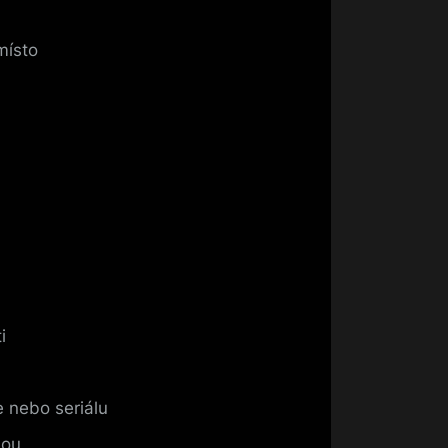
místo
i
e nebo seriálu
nou