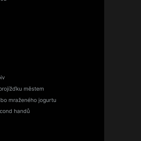
iv
i projížďku městem
nebo mraženého jogurtu
econd handů