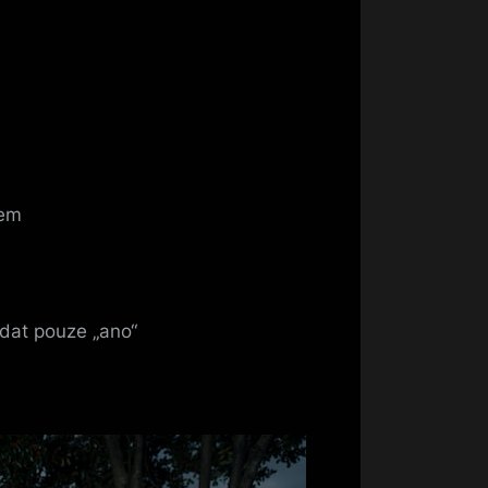
nem
dat pouze „ano“