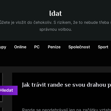
Idat
ůžete je vložit do čehokoliv. S rizikem, že to nebude třeba
správnou volbou.
upy
Online
PC
Peníze
Společnost
Sport
Jak trávit rande se svou drahou 
Hledat
By
Posted
devene
3. 6. 2022
on
Rande se neodehrávají jen na začátku vztahu