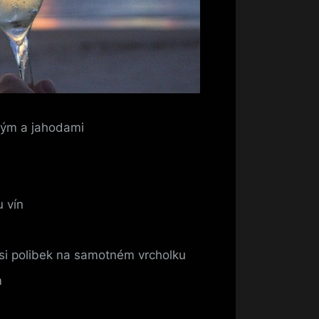
kým a jahodami
u vín
 si polibek na samotném vrcholku
m