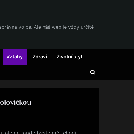
 správná volba. Ale náš web je vždy určitě
Vztahy
Zdraví
Životní styl
Toggle
search
form
polovičkou
, ale na rande byste měli chodit