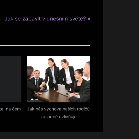
N
Jak se zabavit v dnešním světě?
e
x
t
P
o
s
t
:
te, na čem
Jak nás výchova našich rodičů
zásadně ovlivňuje