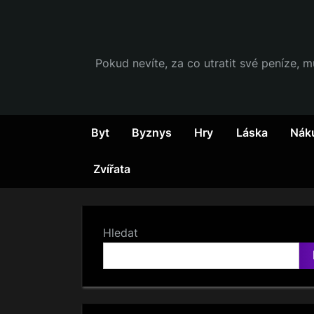
Skip
to
content
Pokud nevíte, za co utratit své peníze, m
Byt
Byznys
Hry
Láska
Nák
Zvířata
Hledat