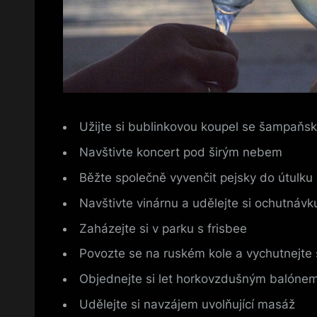
Užijte si bublinkovou koupel se šampaňs
Navštivte koncert pod širým nebem
Běžte společně vyvenčit pejsky do útulku
Navštivte vinárnu a udělejte si ochutnávk
Zaházejte si v parku s frisbee
Povozte se na ruském kole a vychutnejte
Objednejte si let horkovzdušným balóne
Udělejte si navzájem uvolňující masáž