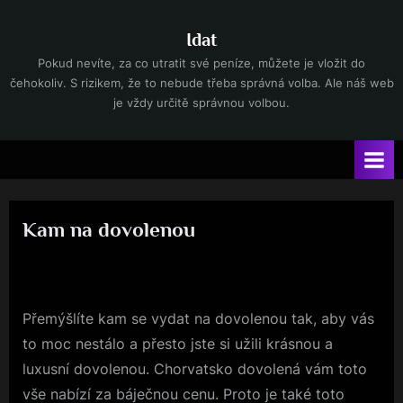
Skip
to
Idat
content
Pokud nevíte, za co utratit své peníze, můžete je vložit do
čehokoliv. S rizikem, že to nebude třeba správná volba. Ale náš web
je vždy určitě správnou volbou.
Kam na dovolenou
By
Posted
devene
7. 5. 2025
on
Přemýšlíte kam se vydat na dovolenou tak, aby vás
to moc nestálo a přesto jste si užili krásnou a
luxusní dovolenou. Chorvatsko dovolená vám toto
vše nabízí za báječnou cenu. Proto je také toto