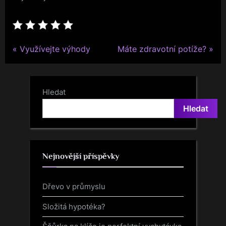
P
N
Navigace
Využívejte výhody
Máte zdravotní potíže?
r
e
pro
e
x
v
t
příspěvek
Hledat
i
P
Hledat
o
o
u
s
s
t
Nejnovější příspěvky
P
:
o
Dřevo v průmyslu
s
t
Složitá hypotéka?
: