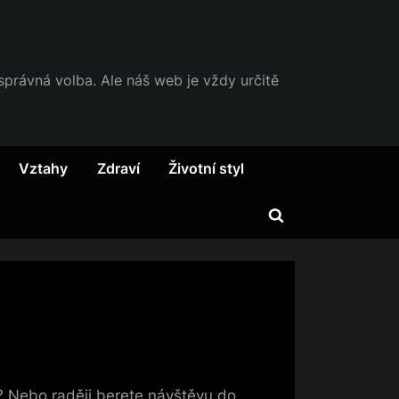
 správná volba. Ale náš web je vždy určitě
Vztahy
Zdraví
Životní styl
Toggle
search
form
e? Nebo raději berete návštěvu do