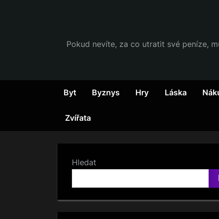
Skip
to
content
Pokud nevíte, za co utratit své peníze, m
Byt
Byznys
Hry
Láska
Nák
Zvířata
Hledat