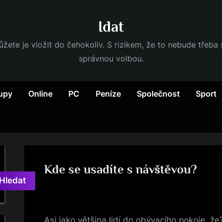
Idat
ůžete je vložit do čehokoliv. S rizikem, že to nebude třeba
správnou volbou.
upy
Online
PC
Peníze
Společnost
Sport
Kde se usadíte s návštěvou?
Hledat
By
Posted
devene
3. 6. 2025
on
Asi jako většina lidí do obývacího pokoje, ž