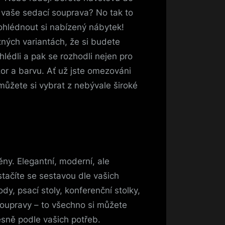
 vaše sedací souprava? No tak to
rohlédnout si nabízený
nábytek
!
ných variantách, že si budete
lédli a pak se rozhodli nejen pro
or a barvu. Ať už jste omezováni
ůžete si vybrat z nebývale široké
ny. Elegantní, moderní, ale
tačíte se sestavou dle vašich
dy, psací stoly, konferenční stolky,
 soupravy – to všechno si můžete
esně podle vašich potřeb.