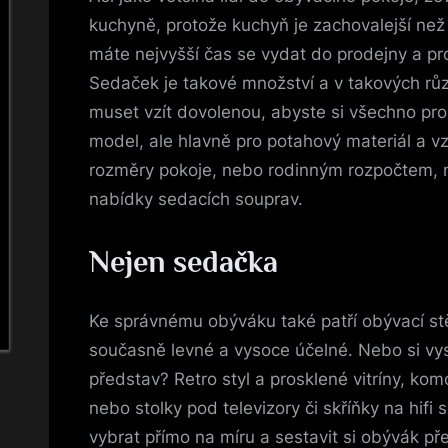
kuchyně, protože kuchyň je zachovalejší než
máte nejvyšší čas se vydat do prodejny a p
Sedaček je takové množství a v takových růz
muset vzít dovolenou, abyste si všechno proh
model, ale hlavně pro potahový materiál a vz
rozměry pokoje, nebo rodinným rozpočtem, m
nabídky sedacích souprav.
Nejen sedačka
Ke správnému obýváku také patří obývací stě
současně levné a vysoce účelné. Nebo si vys
představ? Retro styl a prosklené vitríny, komo
nebo stolky pod televizory či skříňky na hifi
vybrat přímo na míru a sestavit si obývák př