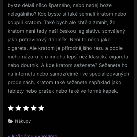
byste dělali něco špatného, nebo nedej bože
nelegálního? Kde byste si také sehnali kratom nebo
koupili kratom. Také bych ale chtěla zmínit, že
kratom není tady naší českou legislativu schválený
jako potravinový doplněk. Není to něco jako
cigareta. Ale kratom je přírodnějšího rázu a podle
mého názoru je o mnoho lepší než klasická cigareta
nebo doutník. A kde kratom seženete? Seženete ho
na internetu nebo samozřejmě i ve specializovaných
prodejnách. Kratom také seženete například jako
tablety nebo prášek nebo také ve formě kapek.
Nákupy
P
Každému vyhovíme