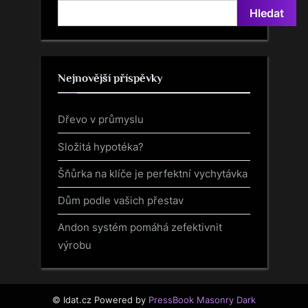
o
P
Hledat
u
o
s
s
P
t
Nejnovější příspěvky
o
:
s
Dřevo v průmyslu
t
:
Složitá hypotéka?
Šňůrka na klíče je perfektní vychytávka
Dům podle vašich přestav
Andon systém pomáhá zefektivnit
výrobu
© Idat.cz
Powered by
PressBook Masonry Dark