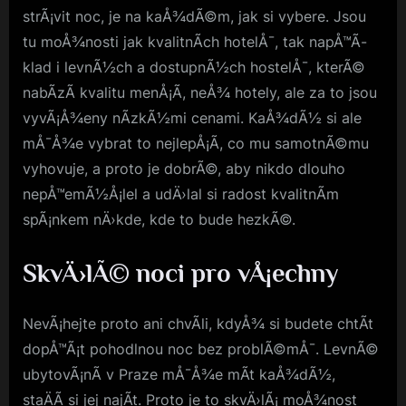
strÃ¡vit noc, je na kaÅ¾dÃ©m, jak si vybere. Jsou
tu moÅ¾nosti jak kvalitnÃ­ch hotelÅ¯, tak napÅ™Ã­
klad i levnÃ½ch a dostupnÃ½ch hostelÅ¯, kterÃ©
nabÃ­zÃ­ kvalitu menÅ¡Ã­, neÅ¾ hotely, ale za to jsou
vyvÃ¡Å¾eny nÃ­zkÃ½mi cenami. KaÅ¾dÃ½ si ale
mÅ¯Å¾e vybrat to nejlepÅ¡Ã­, co mu samotnÃ©mu
vyhovuje, a proto je dobrÃ©, aby nikdo dlouho
nepÅ™emÃ½Å¡lel a udÄ›lal si radost kvalitnÃ­m
spÃ¡nkem nÄ›kde, kde to bude hezkÃ©.
SkvÄ›lÃ© noci pro vÅ¡echny
NevÃ¡hejte proto ani chvÃ­li, kdyÅ¾ si budete chtÃ­t
dopÅ™Ã¡t pohodlnou noc bez problÃ©mÅ¯.
LevnÃ©
ubytovÃ¡nÃ­ v Praze
mÅ¯Å¾e mÃ­t kaÅ¾dÃ½,
staÄÃ­ si jej najÃ­t. Proto je to skvÄ›lÃ¡ moÅ¾nost