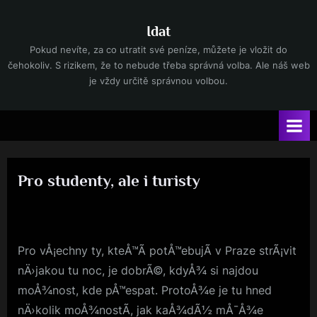
Skip
to
Idat
content
Pokud nevíte, za co utratit své peníze, můžete je vložit do
čehokoliv. S rizikem, že to nebude třeba správná volba. Ale náš web
je vždy určitě správnou volbou.
Pro studenty, ale i turisty
By
Posted
devene
19. 4. 2023
on
Pro vÅ¡echny ty, kteÅ™Ã­ potÅ™ebujÃ­ v Praze strÃ¡vit
nÄ›jakou tu noc, je dobrÃ©, kdyÅ¾ si najdou
moÅ¾nost, kde pÅ™espat. ProtoÅ¾e je tu hned
nÄ›kolik moÅ¾nostÃ­, jak kaÅ¾dÃ½ mÅ¯Å¾e