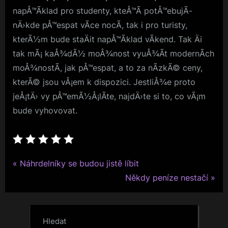
napÅ™Ã­klad pro studenty, kteÅ™Ã­ potÅ™ebujÃ­
nÄ›kde pÅ™espat vÃ­ce nocÃ­, tak i pro turisty,
kterÃ½m bude staÄit napÅ™Ã­klad vÃ­kend. Tak Äi
tak mÃ¡ kaÅ¾dÃ½ moÅ¾nost vyuÅ¾Ã­t modernÃ­ch
moÅ¾nostÃ­, jak pÅ™espat, a to za nÃ­zkÃ© ceny,
kterÃ© jsou vÅ¡em k dispozici. JestliÅ¾e proto
jeÅ¡tÄ› vy pÅ™emÃ½Å¡lÃ­te, najdÄ›te si to, co vÃ¡m
bude vyhovovat.
P
Navigace
Náhrdelníky se budou jistě líbit
r
N
Někdy peníze nestačí
pro
e
e
v
x
příspěvek
i
t
Hledat