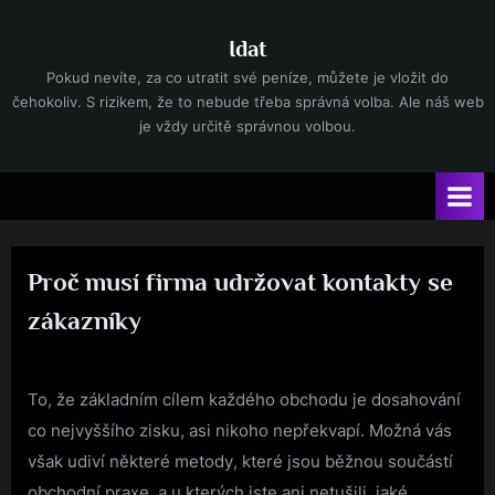
Skip
to
Idat
content
Pokud nevíte, za co utratit své peníze, můžete je vložit do
čehokoliv. S rizikem, že to nebude třeba správná volba. Ale náš web
je vždy určitě správnou volbou.
Proč musí firma udržovat kontakty se
zákazníky
By
Posted
devene
13. 9. 2022
on
To, že základním cílem každého obchodu je dosahování
co nejvyššího zisku, asi nikoho nepřekvapí. Možná vás
však udiví některé metody, které jsou běžnou součástí
obchodní praxe, a u kterých jste ani netušili, jaké