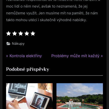
moc lidí o něm neví, avšak to neznamená, že jej
nemůžeme využít. Jen musíme mít na paměti, že nám
takto mohou utéci i skutečně výhodné nabídky.
Nákupy
P
N
Navigace
Kontrola elektřiny
Problémy může mít každý
r
e
pro
Podobné příspěvky
e
x
v
t
příspěvek
i
P
o
o
u
s
s
t