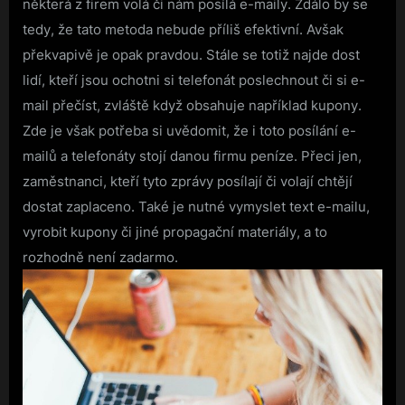
některá z firem volá či nám posílá e-maily. Zdálo by se
tedy, že tato metoda nebude příliš efektivní. Avšak
překvapivě je opak pravdou. Stále se totiž najde dost
lidí, kteří jsou ochotni si telefonát poslechnout či si e-
mail přečíst, zvláště když obsahuje například kupony.
Zde je však potřeba si uvědomit, že i toto posílání e-
mailů a telefonáty stojí danou firmu peníze. Přeci jen,
zaměstnanci, kteří tyto zprávy posílají či volají chtějí
dostat zaplaceno. Také je nutné vymyslet text e-mailu,
vyrobit kupony či jiné propagační materiály, a to
rozhodně není zadarmo.