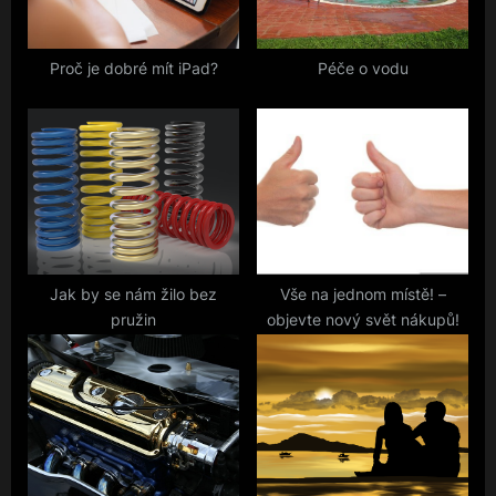
P
:
o
s
Proč je dobré mít iPad?
Péče o vodu
t
:
Jak by se nám žilo bez
Vše na jednom místě! –
pružin
objevte nový svět nákupů!