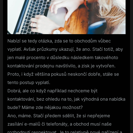
Nabízí se tedy otázka, zda se to obchodům vůbec
vyplatí. Avšak průzkumy ukazují, že ano. Stačí totiž, aby
jen malé procento v důsledku následkem takovéhoto
kontaktování prodejnu navštívilo, a zisk je vytvořen.
Proto, i když většina pokusů neskončí dobře, stále se
tento postup vyplatí.
Dobrá, ale co když například nechceme být
kontaktováni, bez ohledu na to, jak výhodná ona nabídka
bude? Máme zde nějakou možnost?
Ano, máme. Stačí předem sdělit, že si nepřejeme
zasílání e-mailů či telefonáty, a obchod musí naše
rozhodnutí respektovat. Je to relativně nové nařízení a