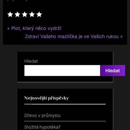
P
Navigace
Plot, který něco vydrží
r
N
Zdraví Vašeho mazlíčka je ve Vašich rukou
pro
e
e
v
x
příspěvek
i
t
Hledat
o
P
Hledat
u
o
s
s
P
t
Nejnovější příspěvky
o
:
s
Dřevo v průmyslu
t
:
Složitá hypotéka?