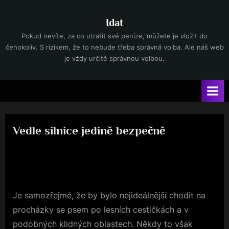
Skip
to
Idat
content
Pokud nevíte, za co utratit své peníze, můžete je vložit do
čehokoliv. S rizikem, že to nebude třeba správná volba. Ale náš web
je vždy určitě správnou volbou.
Vedle silnice jedině bezpečně
By
Posted
devene
3. 12. 2024
on
Je samozřejmé, že by bylo nejideálnější chodit na
procházky se psem po lesních cestičkách a v
podobných klidných oblastech. Někdy to však