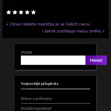
P
Navigace
Zdraví Vašeho mazlíčka je ve Vašich rukou
r
N
I šatník potřebuje malou změnu
pro
e
e
v
x
příspěvek
i
t
Hledat
o
P
Hledat
u
o
s
s
P
t
Nejnovější příspěvky
o
:
s
Dřevo v průmyslu
t
:
Složitá hypotéka?