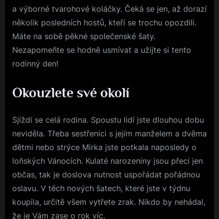
a výborné tvarohové koláčky. Čeká se jen, až dorazí
několik posledních hostů, kteří se trochu opozdili.
Máte na sobě pěkné
společenské šaty
.
Nezapomeňte se hodně usmívat a užijte si tento
rodinný den!
Okouzlete své okolí
Sjíždí se celá rodina. Spoustu lidí jste dlouhou dobu
neviděla. Třeba sestřenici s jejím manželem a dvěma
dětmi nebo strýce Mirka jste potkala naposledy o
loňských Vánocích. Kulaté narozeniny jsou přeci jen
občas, tak je doslova nutnost uspořádat pořádnou
oslavu. V těch nových šatech, které jste v týdnu
koupila, určitě všem vytřete zrak. Nikdo by nehádal,
že je Vám zase o rok víc.