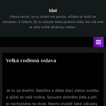
Skip
to
Idat
content
Pokud nevíte, za co utratit své peníze, můžete je vložit do
čehokoliv. S rizikem, že to nebude třeba správná volba. Ale náš web
je vždy určitě správnou volbou.
Velká rodinná oslava
By
Posted
devene
16. 12. 2024
on
Je to za dveřmi. Babička a děda slaví zlatou svatbu
a sjíždí se celá rodina. Spousta dobrého jídla a pití
je nachystána na stole. Nesmí chybět také zákusky