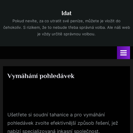
Skip
to
Idat
content
Pokud nevíte, za co utratit své peníze, můžete je vložit do
čehokoliv. S rizikem, že to nebude třeba správná volba. Ale náš web
je vždy určitě správnou volbou.
Vymáhání pohledávek
By
Posted
devene
13. 2. 2025
on
Ušetřete si soudní tahanice a pro vymáhání
pohledávek zvolte efektivnější způsob řešení, jež
nabízí specializovaná inkasní společnost.