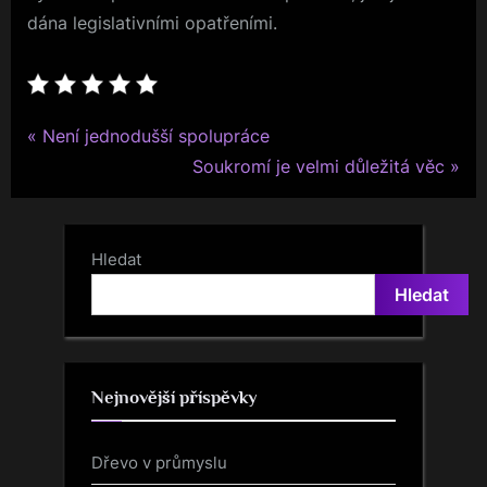
dána legislativními opatřeními.
P
Navigace
Není jednodušší spolupráce
r
N
Soukromí je velmi důležitá věc
pro
e
e
v
x
příspěvek
i
t
Hledat
o
P
Hledat
u
o
s
s
P
t
Nejnovější příspěvky
o
:
s
Dřevo v průmyslu
t