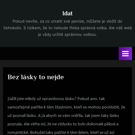
Skip
to
Idat
content
Pokud nevíte, za co utratit své peníze, můžete je vložit do
čehokoliv. S rizikem, že to nebude třeba správná volba. Ale náš web
je vždy určitě správnou volbou.
Bez lásky to nejde
By
Posted
devene
9. 3. 2022
on
Zažili jste někdy už opravdovou lásku? Pokud ano, tak
samozřejmě patříte k těm šťastným, kteří se mohou pochlubit, že
už poznali lásku. A já abych se vám svěřila, tak jsem taky lásku
poznala. Ale věřte mi, že ne vždycky to bylo dokonalé pěkné a
romantické. Bohužel taky patřím k těm lidem, kteří se už asi