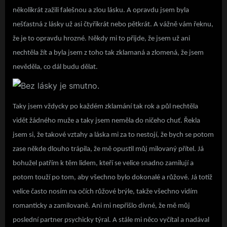
několikrát zažili falešnou a zlou lásku. A opravdu jsem byla
nešťastná z lásky už asi čtyřikrát nebo pětkrát. A vážně vám řeknu,
že je to opravdu hrozné. Někdy mi to přijde, že jsem už ani
nechtěla žít a byla jsem z toho tak zklamaná a zlomená, že jsem
nevěděla, co dál budu dělat.
Taky jsem vždycky po každém zklamání tak rok a půl nechtěla
vidět žádného muže a taky jsem neměla do ničeho chuť. Řekla
jsem si, že takové vztahy a láska mi za to nestojí, že bych se potom
zase někde dlouho trápila, že mě opustil můj milovaný přítel. Já
bohužel patřím k těm lidem, kteří se velice snadno zamilují a
potom touží po tom, aby všechno bylo dokonalé a růžové. Já totiž
velice často nosím na očích růžové brýle, takže všechno vidím
romanticky a zamilovaně. Ani mi nepřišlo divné, že mě můj
poslední partner psychicky týral. A stále mi něco vyčítal a nadával