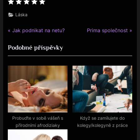
Láska
P
N
Navigace
Jak podnikat na netu?
Prima společnost
r
e
pro
Podobné příspěvky
e
x
v
t
příspěvek
i
P
o
o
u
s
s
t
P
:
o
s
Probuďte v sobě vášeň s
Když se zamilujete do
přírodními afrodiziaky
kolegy/kolegyně z práce
t
: