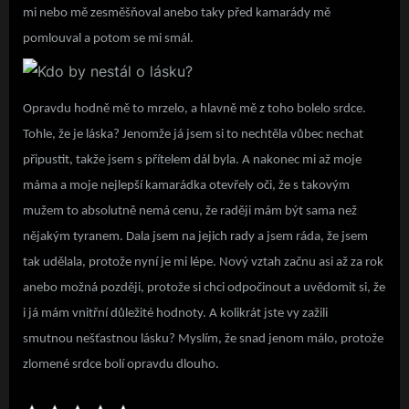
mi nebo mě zesměšňoval anebo taky před kamarády mě
pomlouval a potom se mi smál.
Opravdu hodně mě to mrzelo, a hlavně mě z toho bolelo srdce.
Tohle, že je láska? Jenomže já jsem si to nechtěla vůbec nechat
připustit, takže jsem s přítelem dál byla. A nakonec mi až moje
máma a moje nejlepší kamarádka otevřely oči, že s takovým
mužem to absolutně nemá cenu, že raději mám být sama než
nějakým tyranem. Dala jsem na jejich rady a jsem ráda, že jsem
tak udělala, protože nyní je mi lépe. Nový vztah začnu asi až za rok
anebo možná později, protože si chci odpočinout a uvědomit si, že
i já mám vnitřní důležité hodnoty. A kolikrát jste vy zažili
smutnou nešťastnou lásku? Myslím, že snad jenom málo, protože
zlomené srdce bolí opravdu dlouho.