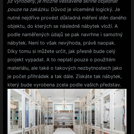
již vyrobený, je možné vestavěné skříně objednat
pouze na zakázku
. Důvod je víceméně logický. Je
nutné nejdříve provést důkladná měření stěn daného
objektu, do kterých se následně nábytek vloží. A
podle naměřených údajů se pak navrhne i samotný
nábytek. Není to však nevýhoda, právě naopak.
Díky tomu si můžete určit, jak přesně bude celý
projekt vypadat. A to neplatí pouze o použitém
materiálu, ale také o takových nezbytnostech jako
je počet přihrádek a tak dále. Získáte tak nábytek,
který bude vyrobena zcela podle vašich představ.