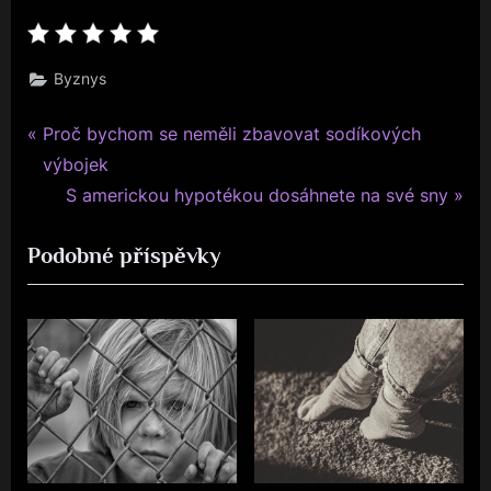
Byznys
P
Navigace
Proč bychom se neměli zbavovat sodíkových
r
výbojek
pro
e
N
S americkou hypotékou dosáhnete na své sny
v
e
příspěvek
Podobné příspěvky
i
x
o
t
u
P
s
o
P
s
o
t
s
:
t