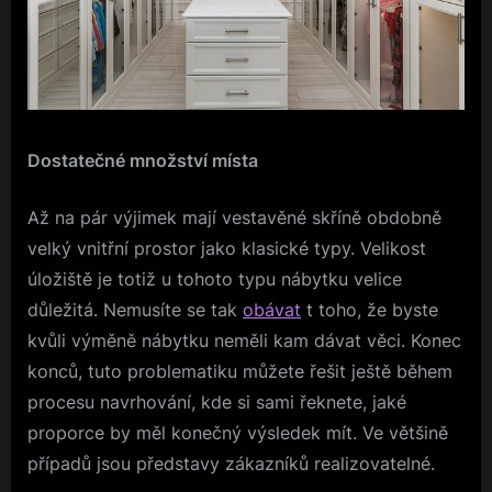
Dostatečné množství místa
Až na pár výjimek mají vestavěné skříně obdobně
velký vnitřní prostor jako klasické typy. Velikost
úložiště je totiž u tohoto typu nábytku velice
důležitá. Nemusíte se tak
obávat
t toho, že byste
kvůli výměně nábytku neměli kam dávat věci. Konec
konců, tuto problematiku můžete řešit ještě během
procesu navrhování, kde si sami řeknete, jaké
proporce by měl konečný výsledek mít. Ve většině
případů jsou představy zákazníků realizovatelné.