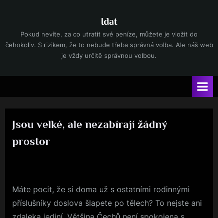
Skip
to
Idat
content
Pokud nevíte, za co utratit své peníze, můžete je vložit do
čehokoliv. S rizikem, že to nebude třeba správná volba. Ale náš web
je vždy určitě správnou volbou.
Jsou velké, ale nezabírají žádný
prostor
By
Posted
devene
15. 11. 2019
on
Máte pocit, že si doma už s ostatními rodinnými
příslušníky doslova šlapete po tělech? To nejste ani
zdaleka jediní. Většina Čechů není spokojena s