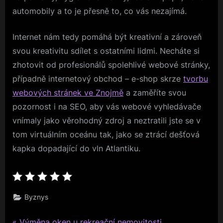
automobily a to je přesně to, co vás nezajímá.
Internet nám tedy pomáhá být kreativní a zároveň
svou kreativitu sdílet s ostatními lidmi. Necháte si
zhotovit od profesionálů spolehlivé webové stránky,
případně internetový obchod – e-shop skrze
tvorbu
webových stránek ve Znojmě
a zaměříte svou
pozornost i na SEO, aby vás webové vyhledávače
vnímaly jako věrohodný zdroj a neztratili jste se v
tom virtuálním oceánu tak, jako se ztrácí dešťová
kapka dopadající do vln Atlantiku.
Byznys
P
Výměna oken u rekreační nemovitosti