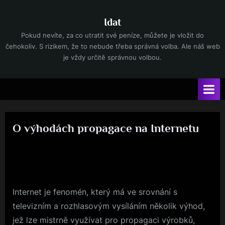
Skip
to
Idat
content
Pokud nevíte, za co utratit své peníze, můžete je vložit do
čehokoliv. S rizikem, že to nebude třeba správná volba. Ale náš web
je vždy určitě správnou volbou.
O výhodách propagace na Internetu
By
Posted
devene
15. 8. 2025
on
Internet je fenomén, který má ve srovnání s
televizním a rozhlasovým vysíláním několik výhod,
jež lze mistrně využívat pro propagaci výrobků,