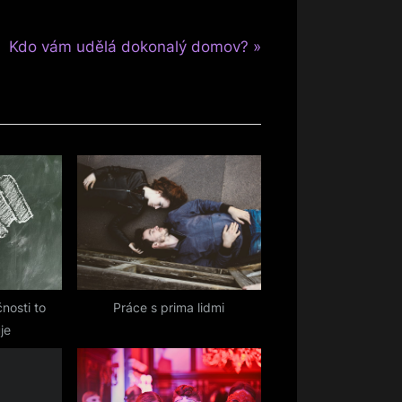
N
Kdo vám udělá dokonalý domov?
e
x
t
P
o
s
t
:
nosti to
Práce s prima lidmi
je