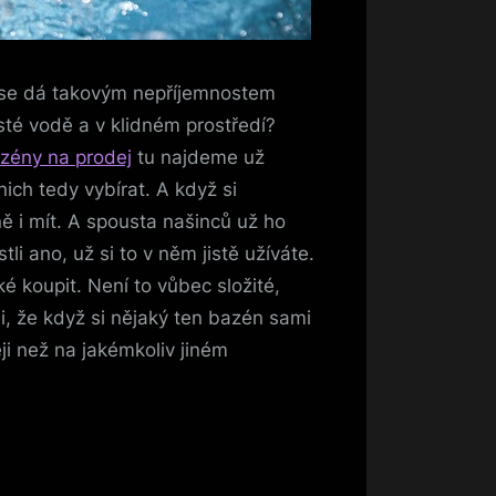
se dá takovým nepříjemnostem
sté vodě a v klidném prostředí?
zény na prodej
tu najdeme už
ch tedy vybírat. A když si
 i mít. A spousta našinců už ho
i ano, už si to v něm jistě užíváte.
é koupit. Není to vůbec složité,
i, že když si nějaký ten bazén sami
ji než na jakémkoliv jiném