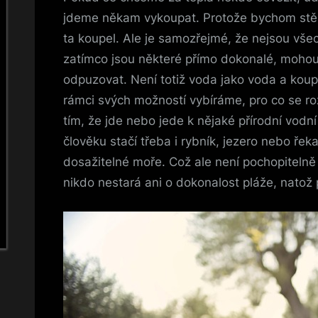
jdeme někam vykoupat. Protože bychom stěží 
ta koupel. Ale je samozřejmé, že nejsou vše
zatímco jsou některé přímo dokonalé, mohou 
odpuzovat. Není totiž voda jako voda a koupal
rámci svých možností vybíráme, pro co se 
tím, že jde nebo jede k nějaké přírodní vod
člověku stačí třeba i rybník, jezero nebo řek
dosažitelné moře. Což ale není pochopitelně 
nikdo nestará ani o dokonalost pláže, natož 