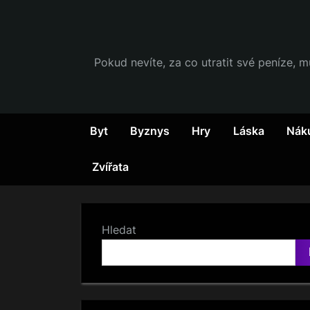
Skip
to
content
Pokud nevíte, za co utratit své peníze, m
Byt
Byznys
Hry
Láska
Nák
Zvířata
Hledat