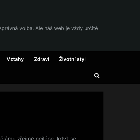
 správná volba. Ale náš web je vždy určitě
Vztahy
Zdraví
Životní styl
Toggle
search
form
ěláme zřejmě nejlépe, když se