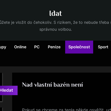
Idat
ůžete je vložit do čehokoliv. S rizikem, že to nebude třeba
správnou volbou.
upy
Online
PC
Peníze
Společnost
Sport
Nad vlastní bazén není
Hledat
By
Posted
devene
7. 10. 2025
on
Pokud se chceme za tepla někde osvěžit, ud