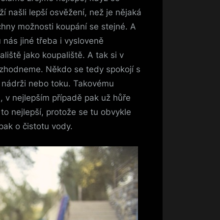
našli lepší osvěžení, než je nějaká
chny možnosti koupání se stejné. A
nás jiné třeba i vysloveně
iště jako koupaliště. A tak si v
rozhodneme.
Někdo se tedy spokojí s
ní nádrži nebo toku. Takovému
a, v nejlepším případě pak už hůře
to nejlepší, protože se tu obvykle
pak o čistotu vody.