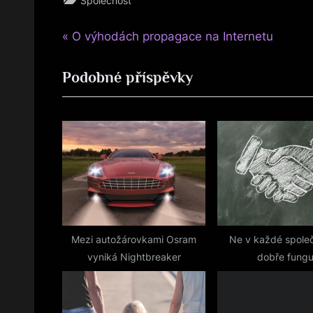
Společnost
P
Navigace
O výhodách propagace na Internetu
r
pro
Podobné příspěvky
e
v
příspěvek
i
o
u
s
P
o
s
Mezi autožárovkami Osram
Ne v každé společ
vyniká Nightbreaker
dobře fungu
t
: