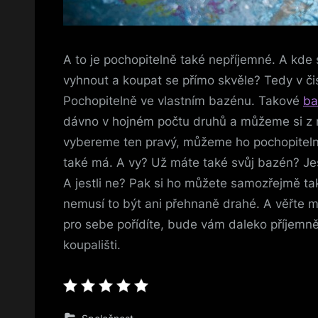
A to je pochopitelně také nepříjemné.
A kde 
vyhnout a koupat se přímo skvěle? Tedy v či
Pochopitelně ve vlastním bazénu. Takové
ba
dávno v hojném počtu druhů a můžeme si z ni
vybereme ten pravý, můžeme ho pochopitelně
také má.
A vy? Už máte také svůj bazén? Jestl
A jestli ne? Pak si ho můžete samozřejmě tak
nemusí to být ani přehnaně drahé. A věřte m
pro sebe pořídíte, bude vám daleko příjemně
koupališti.