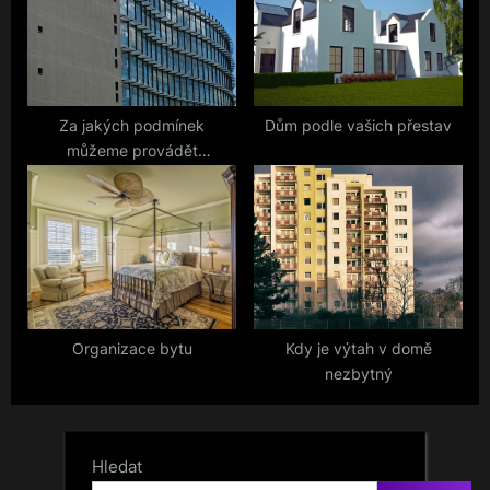
Za jakých podmínek
Dům podle vašich přestav
můžeme provádět
rekonstrukci panelového
bytu
Organizace bytu
Kdy je výtah v domě
nezbytný
Hledat