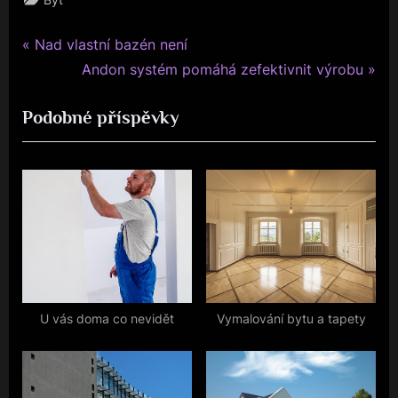
P
Navigace
Nad vlastní bazén není
r
N
Andon systém pomáhá zefektivnit výrobu
pro
e
e
Podobné příspěvky
v
x
příspěvek
i
t
o
P
u
o
s
s
P
t
o
:
s
t
U vás doma co nevidět
Vymalování bytu a tapety
: