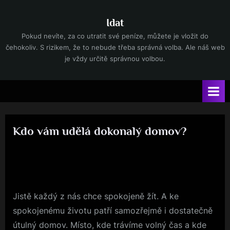
Skip
to
Idat
content
Pokud nevíte, za co utratit své peníze, můžete je vložit do
čehokoliv. S rizikem, že to nebude třeba správná volba. Ale náš web
je vždy určitě správnou volbou.
Kdo vám udělá dokonalý domov?
By
Posted
devene
9. 10. 2025
on
Jistě každý z nás chce spokojeně žít. A ke
spokojenému životu patří samozřejmě i dostatečně
útulný domov. Místo, kde trávíme volný čas a kde