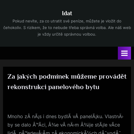
Skip
to
Idat
content
Pokud nevíte, za co utratit své peníze, můžete je vložit do
čehokoliv. S rizikem, že to nebude třeba správná volba. Ale náš web
je vždy určitě správnou volbou.
Za jakých podmínek můžeme provádět
rekonstrukci panelového bytu
By
Posted
devene
30. 7. 2023
on
Mnoho zÂ nÃ¡s i dnes bydlÃ­ vÂ panelÃ¡ku. VlastnÄ›
by se dalo Å™Ã­ci, Å¾e vÂ nÄ›m Å¾ije stÃ¡le vÃ­ce
lidÃ­, pÅ™edevÅ¡Ã­m zÂ ekonomickÃ½ch dÅ¯vodÅ¯.