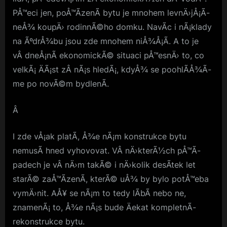
PÅ™eci jen, poÅ™Ã­zenÃ­ bytu je mnohem levnÄ›jÅ¡Ã­
neÅ¾ koupÄ› rodinnÃ©ho domku. NavÃ­c i nÃ¡klady
na ÃºdrÅ¾bu jsou zde mnohem niÅ¾Å¡Ã­. A to je
vÂ dneÅ¡nÃ­ ekonomickÃ© situaci pÅ™esnÄ› to, co
velkÃ¡ ÄÃ¡st zÂ nÃ¡s hledÃ¡, kdyÅ¾ se poohlÃ­Å¾Ã­
me po novÃ©m bydlenÃ­.
Â
I zde vÅ¡ak platÃ­, Å¾e nÃ¡m konstrukce bytu
nemusÃ­ hned vyhovovat. VÂ nÄ›kterÃ½ch pÅ™Ã­
padech je vÂ nÄ›m takÃ© i nÄ›kolik desÃ­tek let
starÃ© zaÅ™Ã­zenÃ­, kterÃ© uÅ¾ by bylo potÅ™eba
vymÄ›nit. AÅ¥ se nÃ¡m to tedy lÃ­bÃ­ nebo ne,
znamenÃ¡ to, Å¾e nÃ¡s bude Äekat kompletnÃ­
rekonstrukce bytu.