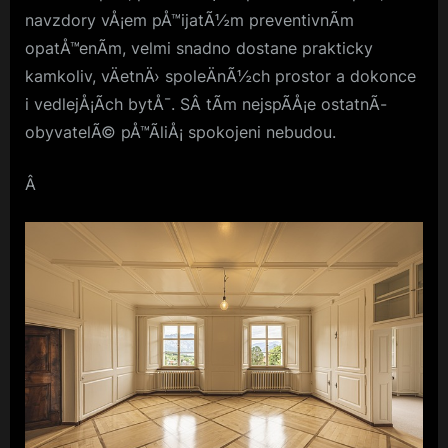
navzdory vÅ¡em pÅ™ijatÃ½m preventivnÃ­m
opatÅ™enÃ­m, velmi snadno dostane prakticky
kamkoliv, vÄetnÄ› spoleÄnÃ½ch prostor a dokonce
i vedlejÅ¡Ã­ch bytÅ¯. SÂ tÃ­m nejspÃ­Å¡e ostatnÃ­
obyvatelÃ© pÅ™Ã­liÅ¡ spokojeni nebudou.
Â