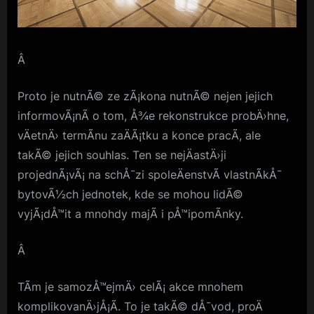
Â
Proto je nutnÃ© ze zÃ¡kona nutnÃ© nejen jejich
informovÃ¡nÃ­ o tom, Å¾e rekonstrukce probÄ›hne,
vÄetnÄ› termÃ­nu zaÄÃ¡tku a konce pracÃ­, ale
takÃ© jejich souhlas. Ten se nejÄastÄ›ji
projednÃ¡vÃ¡ na schÅ¯zi spoleÄenstvÃ­ vlastnÃ­kÅ¯
bytovÃ½ch jednotek, kde se mohou lidÃ©
vyjÃ¡dÅ™it a mnohdy majÃ­ i pÅ™ipomÃ­nky.
Â
TÃ­m je samozÅ™ejmÄ› celÃ¡ akce mnohem
komplikovanÄ›jÅ¡Ã­. To je takÃ© dÅ¯vod, proÄ