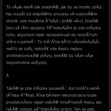
To vÅ¡ak nenÃ­ tak snadnÃ©, jak by se mohlo zdÃ¡t.
Na rozdÃ­l od stejnÃ©ho procesu vÂ rodinnÃ©m
domÄ› zde musÃ­me Å™eÅ¡it i jinÃ© vÄ›ci, kterÃ©
jsou sÂ tÃ­m spojeny. PÅ™edevÅ¡Ã­m je zde otÃ¡zka
toho, abychom nijak nezasahovali do nosnÃ½ch
stÄ›n a panelÅ¯. To mÅ¯Å¾e bÃ½t nÃ¡roÄnÄ›jÅ¡Ã­,
neÅ¾ se zdÃ¡, neboÅ¥ zde Äasto nejsou
architektonickÃ© plÃ¡ny, kterÃ© by nÃ¡m vÅ¡e
dopodrobna ukÃ¡zaly.
Â
TakÃ© je zde otÃ¡zka sousedÅ¯. Asi totiÅ¾ nenÃ­
tÅ™eba Å™Ã­kat, Å¾e bÄ›hem rekonstrukce bude
produkovÃ¡no nejen velkÃ© mnoÅ¾stvÃ­ hluku, ale
takÃ© odpad, pÅ™edevÅ¡Ã­m prach. Ten se pak,