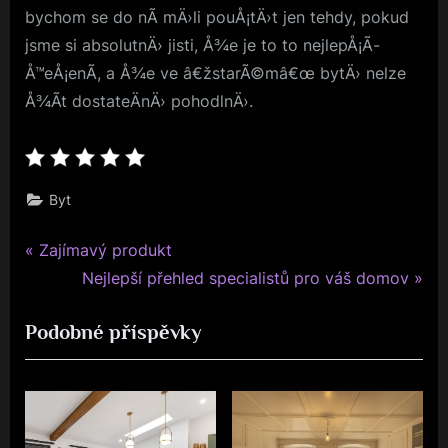
bychom se do nÃ­ mÄ›li pouÅ¡tÄ›t jen tehdy, pokud
jsme si absolutnÄ› jisti, Å¾e je to to nejlepÅ¡Ã­
Å™eÅ¡enÃ­, a Å¾e ve â€žstarÃ©mâ€œ bytÄ› nelze
Å¾Ã­t dostateÄnÄ› pohodlnÄ›.
Byt
P
Navigace
Zajímavý produkt
r
N
Nejlepší přehled specialistů pro váš domov
pro
e
e
Podobné příspěvky
v
x
příspěvek
i
t
o
P
u
o
s
s