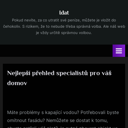
Skip
to
Idat
content
Pokud nevíte, za co utratit své peníze, můžete je vložit do
čehokoliv. S rizikem, že to nebude třeba správná volba. Ale náš web
je vždy určitě správnou volbou.
Nejlepší přehled specialistů pro váš
domov
By
Posted
devene
18. 8. 2023
on
Máte problémy s kapající vodou? Potřebovali byste
omítnout fasádu? Nemůžete se dostat k tomu,