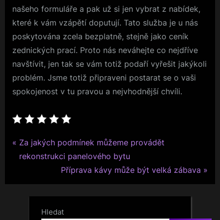
našeho formuláře a pak už si jen vybrat z nabídek,
které k vám vzápětí doputují. Tato služba je u nás
poskytována zcela bezplatně, stejně jako
ceník
zednických prací
. Proto nás neváhejte co nejdříve
navštívit, jen tak se vám totiž podaří vyřešit jakýkoli
problém. Jsme totiž připraveni postarat se o vaši
spokojenost v tu pravou a nejvhodnější chvíli.
P
Navigace
Za jakých podmínek můžeme provádět
r
rekonstrukci panelového bytu
pro
e
N
Příprava kávy může být velká zábava
v
e
příspěvek
i
x
o
t
Hledat