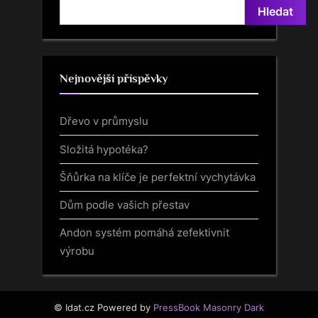
u
P
Hledat
s
o
P
s
o
t
Nejnovější příspěvky
s
:
t
Dřevo v průmyslu
:
Složitá hypotéka?
Šňůrka na klíče je perfektní vychytávka
Dům podle vašich přestav
Andon systém pomáhá zefektivnit
výrobu
© Idat.cz
Powered by
PressBook Masonry Dark