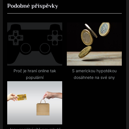
Podobné příspěvky
v
x
příspěvek
i
t
o
P
u
o
s
s
P
t
o
:
s
t
Proč je hraní online tak
S americkou hypotékou
populární
dosáhnete na své sny
: