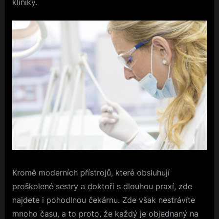
kliniky.
Kromě moderních přístrojů, které obsluhují
proškolené sestry a doktoři s dlouhou praxí, zde
najdete i pohodlnou čekárnu. Zde však nestrávíte
mnoho času, a to proto, že každý je objednaný na