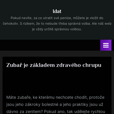
Skip
to
Idat
content
Pokud nevíte, za co utratit své peníze, můžete je vložit do
čehokoliv. S rizikem, že to nebude třeba správná volba. Ale náš web
je vždy určitě správnou volbou.
Zubař je základem zdravého chrupu
By
Posted
devene
24. 10. 2022
on
Máte zubaře, ke kterému nechcete chodit, protože
jsou jeho zákroky bolestné a jeho praktiky jsou už
dávno za zenitem? Pokud ano, tak udělejte rychlou