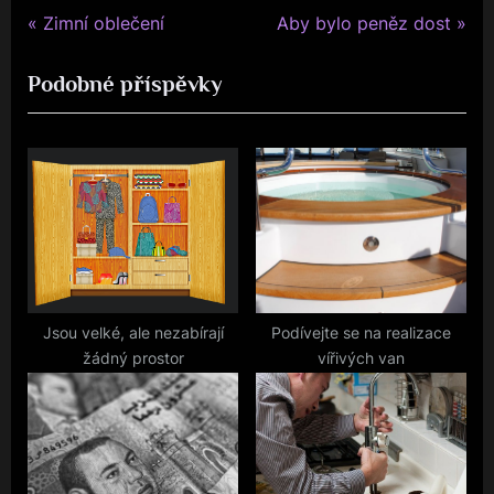
P
N
Navigace
Zimní oblečení
Aby bylo peněz dost
r
e
pro
Podobné příspěvky
e
x
v
t
příspěvek
i
P
o
o
u
s
s
t
P
:
o
s
Jsou velké, ale nezabírají
Podívejte se na realizace
žádný prostor
vířivých van
t
: